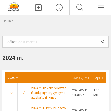
Paieška
Men
Titulinis
2024 m.
2024 m.
Atnaujinta
Dydis
2024 m. IV ketv. biudžeto
2025-05-11
1.34
išlaidų sąmatų vykdymo
18:40:27
MB
ataskaitų rinkinys
2024 m. III ketv. biudžeto
2025-05-11