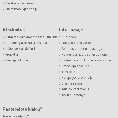
Bendradarbiavimas
Priėmimas į gimnaziją
Ataskaitos
Informacija
Biudžeto vykdymo ataskaitų rinkiniai
Nuorodos
Finansinių ataskaitų rinkiniai
Laisvos darbo vietos
Lėšos veiklai viešinti
Asmens duomenų apsauga
Projektai
Konsultavimasis su visuomene
Viešieji pirkimai
Dažniausiai užduodami klausimai
Pranešėjų apsauga
1,2% parama
Korupcijos prevencija
Civilinė sauga
Teisinė informacija
Atviri duomenys
Pastebėjote klaidų?
Turite pasiūlymų?