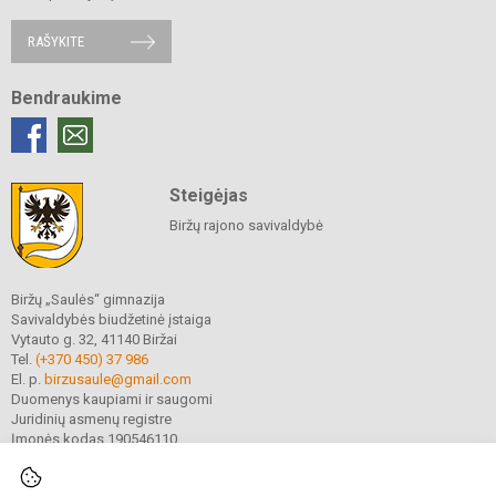
RAŠYKITE
Bendraukime
Steigėjas
Biržų rajono savivaldybė
Biržų „Saulės“ gimnazija
Savivaldybės biudžetinė įstaiga
Vytauto g. 32, 41140 Biržai
Tel.
(+370 450) 37 986
El. p.
birzusaule@gmail.com
Duomenys kaupiami ir saugomi
Juridinių asmenų registre
Įmonės kodas 190546110