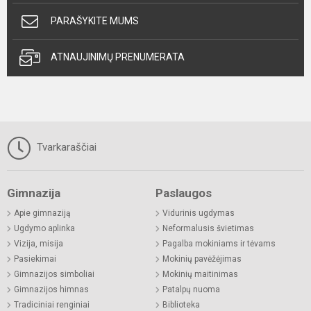
PARAŠYKITE MUMS
ATNAUJINIMŲ PRENUMERATA
Tvarkaraščiai
Gimnazija
Paslaugos
Apie gimnaziją
Vidurinis ugdymas
Ugdymo aplinka
Neformalusis švietimas
Vizija, misija
Pagalba mokiniams ir tėvams
Pasiekimai
Mokinių pavėžėjimas
Gimnazijos simboliai
Mokinių maitinimas
Gimnazijos himnas
Patalpų nuoma
Tradiciniai renginiai
Biblioteka