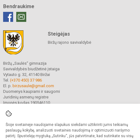
Bendraukime
Steigėjas
Biržų rajono savivaldybė
Biržų „Saulės“ gimnazija
Savivaldybės biudžetinė įstaiga
Vytauto g. 32, 41140 Biržai
Tel.
(+370 450) 37 986
El. p.
birzusaule@gmail.com
Duomenys kaupiami ir saugomi
Juridinių asmenų registre
Įmonės kodas 190546110
Šioje svetainėje naudojame slapukus siekdami užtikrinti jums teikiamų
© 2021. Biržų „Saulės“ gimnazija. Visos teisės saugomos.
Kopijuoti turinį be raštiško gimnazijos sutikimo griežtai draudžiama.
paslaugų kokybę, analizuoti svetainės naudojimą ir optimizuoti naršymo
patirtį. Spustelėję mygtuką „Sutinku“, jūs patvirtinate, kad sutinkate su visų
Prieinamumo paraiška
Slapukų valdymas