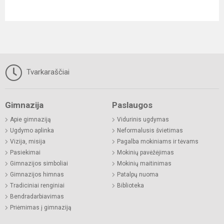
Tvarkaraščiai
Gimnazija
Paslaugos
Apie gimnaziją
Vidurinis ugdymas
Ugdymo aplinka
Neformalusis švietimas
Vizija, misija
Pagalba mokiniams ir tėvams
Pasiekimai
Mokinių pavėžėjimas
Gimnazijos simboliai
Mokinių maitinimas
Gimnazijos himnas
Patalpų nuoma
Tradiciniai renginiai
Biblioteka
Bendradarbiavimas
Priėmimas į gimnaziją