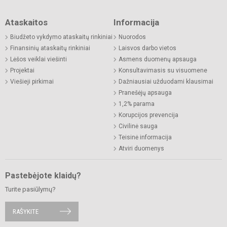
Ataskaitos
Informacija
Biudžeto vykdymo ataskaitų rinkiniai
Nuorodos
Finansinių ataskaitų rinkiniai
Laisvos darbo vietos
Lėšos veiklai viešinti
Asmens duomenų apsauga
Projektai
Konsultavimasis su visuomene
Viešieji pirkimai
Dažniausiai užduodami klausimai
Pranešėjų apsauga
1,2% parama
Korupcijos prevencija
Civilinė sauga
Teisinė informacija
Atviri duomenys
Pastebėjote klaidų?
Turite pasiūlymų?
RAŠYKITE