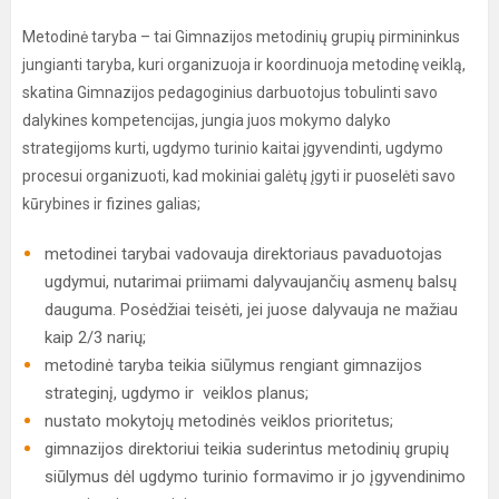
Metodinė taryba – tai Gimnazijos metodinių grupių pirmininkus
jungianti taryba, kuri organizuoja ir koordinuoja metodinę veiklą,
skatina Gimnazijos pedagoginius darbuotojus tobulinti savo
dalykines kompetencijas, jungia juos mokymo dalyko
strategijoms kurti, ugdymo turinio kaitai įgyvendinti, ugdymo
procesui organizuoti, kad mokiniai galėtų įgyti ir puoselėti savo
kūrybines ir fizines galias;
metodinei tarybai vadovauja direktoriaus pavaduotojas
ugdymui, nutarimai priimami dalyvaujančių asmenų balsų
dauguma. Posėdžiai teisėti, jei juose dalyvauja ne mažiau
kaip 2/3 narių;
metodinė taryba teikia siūlymus rengiant gimnazijos
strateginį, ugdymo ir veiklos planus;
nustato mokytojų metodinės veiklos prioritetus;
gimnazijos direktoriui teikia suderintus metodinių grupių
siūlymus dėl ugdymo turinio formavimo ir jo įgyvendinimo