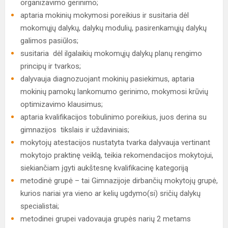
organizavimo gerinimo;
aptaria mokinių mokymosi poreikius ir susitaria dėl
mokomųjų dalykų, dalykų modulių, pasirenkamųjų dalykų
galimos pasiūlos;
susitaria dėl ilgalaikių mokomųjų dalykų planų rengimo
principų ir tvarkos;
dalyvauja diagnozuojant mokinių pasiekimus, aptaria
mokinių pamokų lankomumo gerinimo, mokymosi krūvių
optimizavimo klausimus;
aptaria kvalifikacijos tobulinimo poreikius, juos derina su
gimnazijos tikslais ir uždaviniais;
mokytojų atestacijos nustatyta tvarka dalyvauja vertinant
mokytojo praktinę veiklą, teikia rekomendacijos mokytojui,
siekiančiam įgyti aukštesnę kvalifikacinę kategoriją
metodinė grupė – tai Gimnazijoje dirbančių mokytojų grupė,
kurios nariai yra vieno ar kelių ugdymo(si) sričių dalykų
specialistai;
metodinei grupei vadovauja grupės narių 2 metams