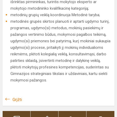
išrinktas pirmininkas, turintis mokytojo eksperto ar
mokytojo metodininko kvalifikacinę kategoriją;
metodinių grupių veiklą koordinuoja Metodinė taryba;
metodinės grupės skirtos planuoti ir aptarti ugdymo turinį,
programas, ugdymo(si) metodus, mokinių pasiekimų ir
pažangos vertinimo būdus, mokymosi pagalbos teikimą,
ugdymo(si) priemones bei patyrimą, kurį mokiniai sukaupia
ugdymo(si) procese, pritaikyti jį mokinių individualioms
reikmėms, plėtoti kolegialią veiklą, konsultavimąsi, darbo
patirties sklaidą, įsivertinti metodinę ir dalykinę veiklą,
plėtoti mokytojų profesines kompetencijas, suderintas su
Gimnazijos strateginiais tikslais ir uždaviniais, kartu siekti
mokymosi pažangos.
Grįžti