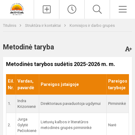
Paieška
Men
Titulinis
Struktūra ir kontaktai
Komisijos ir darbo grupės
Metodinė taryba
Metodinės tarybos sudėtis 2025-2026 m. m.
Eil.
Vardas,
Pareigos
Pareigos įstaigoje
Nr.
pavardė
taryboje
Indra
1.
Direktoriaus pavaduotoja ugdymui
Pirmininkė
Krizonienė
Jurga
Lietuvių kalbos ir literatūros
2.
Gylytė
Narė
metodinės grupės pirmininkė
Pečiokienė