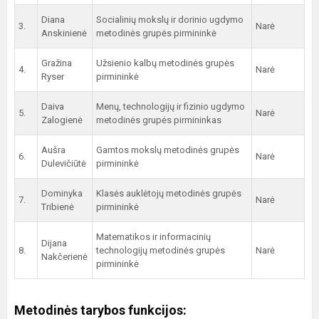
Diana
Socialinių mokslų ir dorinio ugdymo
3.
Narė
Anskinienė
metodinės grupės pirmininkė
Gražina
Užsienio kalbų metodinės grupės
4.
Narė
Ryser
pirmininkė
Daiva
Menų, technologijų ir fizinio ugdymo
5.
Narė
Zalogienė
metodinės grupės pirmininkas
Aušra
Gamtos mokslų metodinės grupės
6.
Narė
Dulevičiūtė
pirmininkė
Dominyka
Klasės auklėtojų metodinės grupės
7.
Narė
Tribienė
pirmininkė
Matematikos ir informacinių
Dijana
8.
technologijų metodinės grupės
Narė
Nakčerienė
pirmininkė
Metodinės tarybos funkcijos: