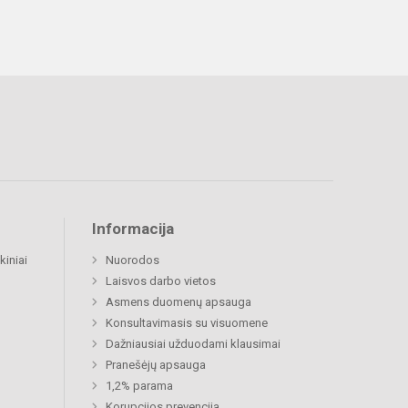
Informacija
kiniai
Nuorodos
Laisvos darbo vietos
Asmens duomenų apsauga
Konsultavimasis su visuomene
Dažniausiai užduodami klausimai
Pranešėjų apsauga
1,2% parama
Korupcijos prevencija