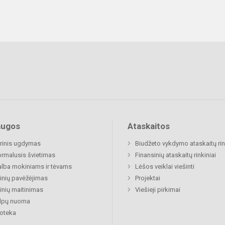
augos
Ataskaitos
rinis ugdymas
Biudžeto vykdymo ataskaitų rin
rmalusis švietimas
Finansinių ataskaitų rinkiniai
lba mokiniams ir tėvams
Lėšos veiklai viešinti
nių pavėžėjimas
Projektai
nių maitinimas
Viešieji pirkimai
alpų nuoma
ioteka