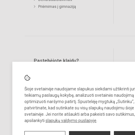
Priėmimas į gimnaziją
Pastebėjote klaidų?
Bend
Turite pasiūlymų?
RAŠYKITE
Šioje svetainėje naudojame slapukus siekdami užtikrinti j
teikiamų paslaugų kokybę, analizuoti svetainės naudojimą 
optimizuoti naršymo patirtį. Spustelėję mygtuką „Sutinku“,
patvirtinate, kad sutinkate su visų slapukų naudojimu šioje
svetainėje. Jei norite atšaukti arba pakeisti savo sutikimu
© 2021. Biržų „Saulės“ gimnazija. Visos teisės saugomos.
apsilankyti
slapukų valdymo puslapyje
.
Kopijuoti turinį be raštiško gimnazijos sutikimo griežtai draudžiama.