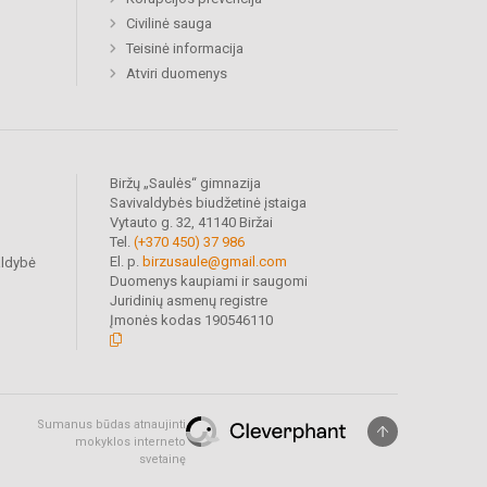
Civilinė sauga
Teisinė informacija
Atviri duomenys
Biržų „Saulės“ gimnazija
Savivaldybės biudžetinė įstaiga
Vytauto g. 32, 41140 Biržai
Tel.
(+370 450) 37 986
El. p.
birzusaule@gmail.com
aldybė
Duomenys kaupiami ir saugomi
Juridinių asmenų registre
Įmonės kodas 190546110
Sumanus būdas atnaujinti
mokyklos interneto
svetainę