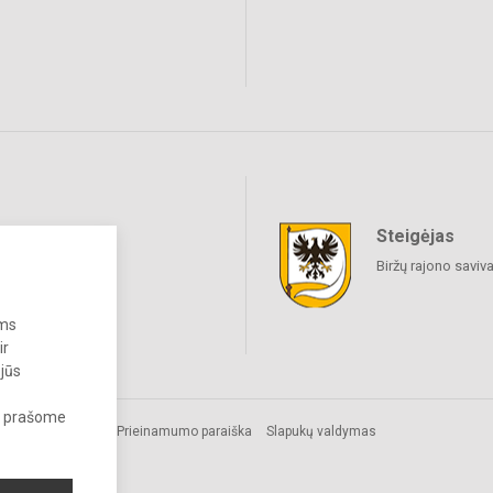
Steigėjas
raukime
Biržų rajono saviv
ums
ir
 jūs
s, prašome
Prieinamumo paraiška
Slapukų valdymas