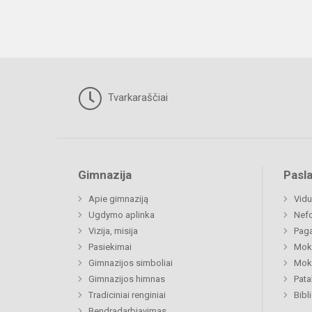
Tvarkaraščiai
Gimnazija
Pasl
Apie gimnaziją
Vidu
Ugdymo aplinka
Nefo
Vizija, misija
Paga
Pasiekimai
Moki
Gimnazijos simboliai
Moki
Gimnazijos himnas
Pat
Tradiciniai renginiai
Bibl
Bendradarbiavimas