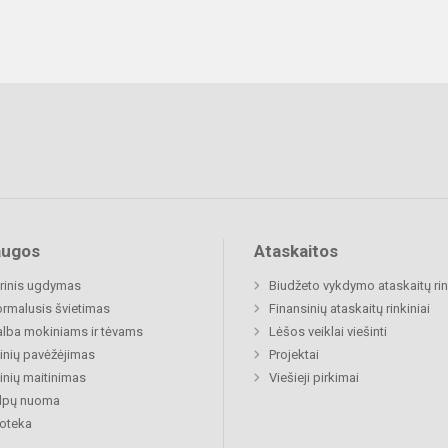
augos
Ataskaitos
rinis ugdymas
Biudžeto vykdymo ataskaitų rin
rmalusis švietimas
Finansinių ataskaitų rinkiniai
lba mokiniams ir tėvams
Lėšos veiklai viešinti
nių pavėžėjimas
Projektai
nių maitinimas
Viešieji pirkimai
alpų nuoma
ioteka