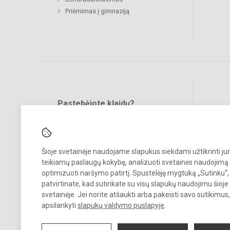
Priėmimas į gimnaziją
Pastebėjote klaidų?
Bend
Turite pasiūlymų?
RAŠYKITE
Šioje svetainėje naudojame slapukus siekdami užtikrinti j
teikiamų paslaugų kokybę, analizuoti svetainės naudojimą 
optimizuoti naršymo patirtį. Spustelėję mygtuką „Sutinku“,
patvirtinate, kad sutinkate su visų slapukų naudojimu šioje
svetainėje. Jei norite atšaukti arba pakeisti savo sutikimu
© 2021. Biržų „Saulės“ gimnazija. Visos teisės saugomos.
apsilankyti
slapukų valdymo puslapyje
.
Kopijuoti turinį be raštiško gimnazijos sutikimo griežtai draudžiama.