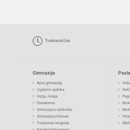
Tvarkaraščiai
Gimnazija
Pasl
Apie gimnaziją
Vidu
Ugdymo aplinka
Nefo
Vizija, misija
Paga
Pasiekimai
Moki
Gimnazijos simboliai
Moki
Gimnazijos himnas
Pat
Tradiciniai renginiai
Bibl
Bendradarbiavimas