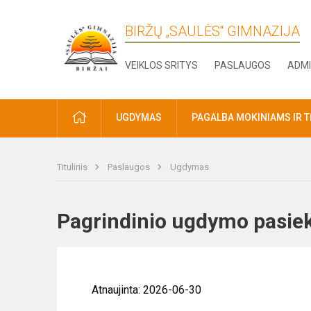
BIRŽŲ „SAULĖS“ GIMNAZIJA
VEIKLOS SRITYS
PASLAUGOS
ADMI
PRADŽIA
UGDYMAS
PAGALBA MOKINIAMS IR 
Titulinis
Paslaugos
Ugdymas
Pagrindinio ugdymo pasi
Atnaujinta: 2026-06-30