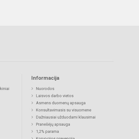
Informacija
kiniai
Nuorodos
Laisvos darbo vietos
Asmens duomenų apsauga
Konsultavimasis su visuomene
Dažniausiai užduodami klausimai
Pranešėjų apsauga
1,2% parama
Korupcijos prevencija