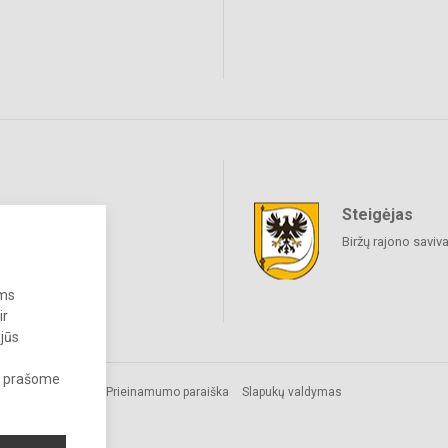
Steigėjas
raukime
Biržų rajono saviv
ums
ir
 jūs
s, prašome
Prieinamumo paraiška
Slapukų valdymas