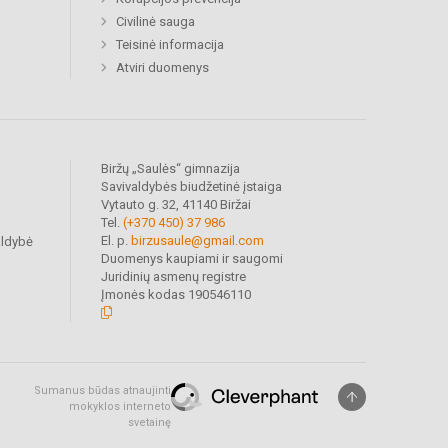
Civilinė sauga
Teisinė informacija
Atviri duomenys
Biržų „Saulės“ gimnazija
Savivaldybės biudžetinė įstaiga
Vytauto g. 32, 41140 Biržai
Tel.
(+370 450) 37 986
El. p.
birzusaule@gmail.com
aldybė
Duomenys kaupiami ir saugomi
Juridinių asmenų registre
Įmonės kodas 190546110
Sumanus būdas atnaujinti
mokyklos interneto
svetainę